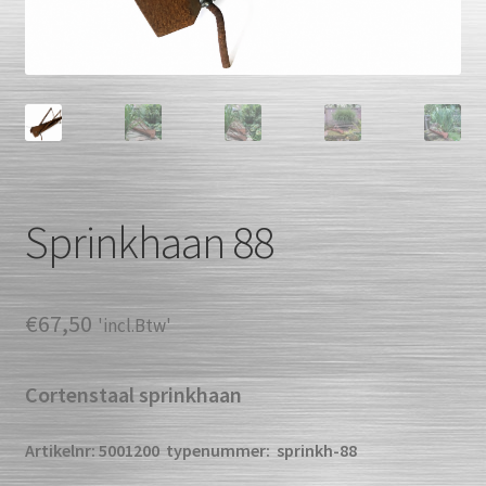
Sprinkhaan 88
€
67,50
'incl.Btw'
Cortenstaal sprinkhaan
Artikelnr: 5001200
typenummer: sprinkh-88