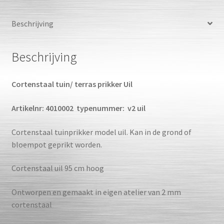
Beschrijving
Beschrijving
Cortenstaal tuin/ terras prikker Uil
Artikelnr: 4010002
typenummer: v2 uil
Cortenstaal tuinprikker model uil. Kan in de grond of
bloempot geprikt worden.
Cortenstaal uil 95 cm hoog
Ontworpen en gemaakt in eigen atelier van 2 mm
cortenstaal