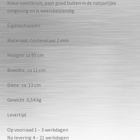
Kleur roestbruin, past goed buiten in de natuurlijke
omgeving en is weersbestendig.
Eigenschappen:
Materiaal: Cortenstaal 2 mm
Hoogte: ca 95 cm
Breedte: ca 11 cm
Dikte: ca 13 cm
Gewicht 0,54 kg
Levertijd.
Op voorraad 1 – 3 werkdagen
Na levering 4 – 21 werkdagen