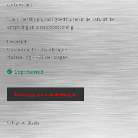
cortenstaal
Kleur roestbruin, past goed buiten in de natuurlijke
omgeving en is weersbestendig.
Levertijd:
Op voorraad 1 – 3 werkdagen
Na levering 4 – 21 werkdagen
1 op voorraad
Cortenstaal
Toevoegen aan winkelwagen
tuin/
terras
prikker
Uil
Categorie:
Divers
aantal